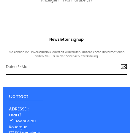
Anzeigen 1-1 von 1 artikel(s)
Newsletter signup
Sie können Ihr Einverständnis jederzeit widerrufen. Unsere Kontaktinformationen
finden Sie u. a. in der Datenschutzerklärung.
Contact
ADRESSE :
Ordi 12
791 Avenue du
Rouergue